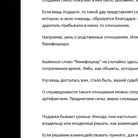
создания (либо покупки) в них было заложено: а
Если вещь подарок, то такой дар представляет с
которое, в свою очередь, образуется благодаря
даритель пребывали в каких-то отношениях.
Например, речь о родственных отношениях. Или
бенефициара.
Казённое слово "бенефициар" не случайно здесь
потраченное время. Либо, как объекты, которые
Раз вещь досталась вам, стало быть, вашей судьб
О справедливости такого отношения можно спори
артефактами. Предметами силы, верно служащи
Подарки бывают разные. Иногда, они настолько 
владельцу или владелице решать, как взаимоде
Если решение взаимодействовать принято, для на