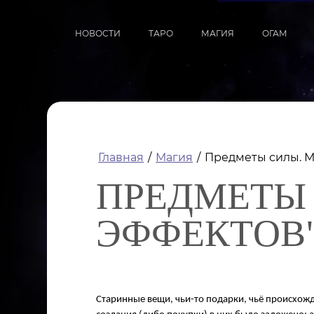
НОВОСТИ
ТАРО
МАГИЯ
ОГАМ
Главная
/
Магия
/
Предметы силы. М
ПРЕДМЕТЫ 
ЭФФЕКТОВ
Старинные вещи, чьи-то подарки, чьё происхожд