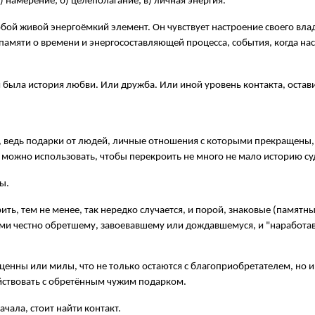
) намерение; б) целеполагание; в) личная энергия.
обой живой энергоёмкий элемент. Он чувствует настроение своего вла
: памяти о времени и энергосоставляющей процесса, события, когда на
 была история любви. Или дружба. Или иной уровень контакта, остав
, ведь подарки от людей, личные отношения с которыми прекращены, 
 можно использовать, чтобы перекроить не много не мало историю су
ы.
ть, тем не менее, так нередко случается, и порой, знаковые (памят
ми честно обретшему, завоевавшему или дождавшемуся, и "наработав
ценны или милы, что не только остаются с благоприобретателем, но и 
йствовать с обретённым чужим подарком.
чала, стоит найти контакт.