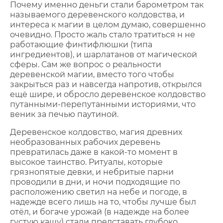
Почему именно деньги стали барометром так
называемого деревенского колдовства, и
интереса к магии в целом думаю, совершенно
очевидно. Просто жаль стало тратиться н не
работающие финтифлюшки (типа
ингредиентов), и шарлатанов от магической
сферы. Сам же вопрос о реальности
деревенской магии, вместо того чтобы
закрыться раз и навсегда напротив, открылся
ещё шире, и обросло деревенское колдовство
путанными-перепутанными историями, что
веник за печью паутиной.
Деревенское колдовство, магия древних
необразованных рабочих деревень
превратилась даже в какой-то момент в
высокое таинство. Ритуалы, которые
грязнопятые девки, и небритые парни
проводили в дни, и ночи подходящие по
расположению светил на небе и погоде, в
надежде всего лишь на то, чтобы лучше был
отёл, и богаче урожай (в надежде на более
густую кашу) стали представать глубоко