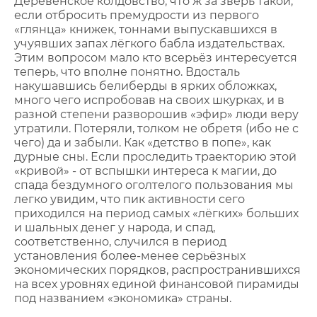
Деревенское колдовство, что ж за зверь такой,
если отбросить премудрости из первого
«глянца» книжек, тоннами выпускавшихся в
учуявших запах лёгкого бабла издательствах.
Этим вопросом мало кто всерьёз интересуется
теперь, что вполне понятно. Вдосталь
накушавшись белиберды в ярких обложках,
много чего испробовав на своих шкурках, и в
разной степени разворошив «эфир» люди веру
утратили. Потеряли, толком не обретя (ибо не с
чего) да и забыли. Как «детство в попе», как
дурные сны. Если проследить траекторию этой
«кривой» - от вспышки интереса к магии, до
спада бездумного оголтелого пользования мы
легко увидим, что пик активности сего
приходился на период самых «лёгких» больших
и шальных денег у народа, и спад,
соответственно, случился в период
установления более-менее серьёзных
экономических порядков, распространившихся
на всех уровнях единой финансовой пирамиды
под названием «экономика» страны.