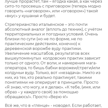
лучше прорастёт, там – ягодка какая, а как через
сито-то просеешь с приговором (теперь модно
говорить «наговором», или «оговором») такой
«вкус» у кушанья и будет.
Стрегерианство итальянское – это почти
абсолютный аналог (вплоть до техник), с учётом
территориальных и погодных условий. Очень
близки по сути (но не по форме, не по
практическим действиям, конечно) к
деревенской ворожбе вуду практики.
Увеличение масштабов, результатов всех
вышеупомянутых колдовских практик зависит
только от одного. От воли, и намерения мага-
оператора, то бишь бабки ворожеи/стреги/или
колдуньи вуду. Только, вот «незадача». Никто из
них, из тех, кто реально практикует, такими
понятиями не оперирует в принципе. Просто
«Я знаю, что могу, и я делаю». «К тебе, (имя, или
образ – у каждого свой) за помощью
обращаюсь!». Просто «Верю я!»
Всё же, что в «глянце» - новодел. Если работает,