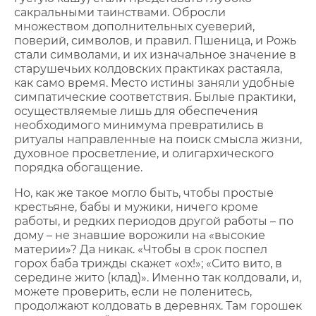
сакральными таинствами. Обросли
множеством дополнительных суеверий,
поверий, символов, и правил. Пшеница, и Рожь
стали символами, и их изначальное значение в
старушечьих колдовских практиках растаяла,
как само время. Место истины заняли удобные
симпатические соответствия. Былые практики,
осуществляемые лишь для обеспечения
необходимого минимума превратились в
ритуалы направленные на поиск смысла жизни,
духовное просветление, и олигархического
порядка обогащение.
Но, как же такое могло быть, чтобы простые
крестьяне, бабы и мужики, ничего кроме
работы, и редких периодов другой работы – по
дому – не знавшие ворожили на «высокие
материи»? Да никак. «Чтобы в срок поспел
горох баба трижды скажет «ох!»; «Сито вито, в
середине жито (клад)». Именно так колдовали, и,
можете проверить, если не поленитесь,
продолжают колдовать в деревнях. Там горошек