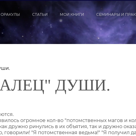
ОРАКУЛЫ
СТАТЬИ
МОИ КНИГИ
СЕМИНАРЫ И ПРА
уши.
АЛЕЦ" ДУШИ.
ются.
явилось огромное кол-во "потомственных магов и ко
как дружно ринулись в их объятия, так и дружно ок
о, говорили! "Я потомственная ведьма!" "Я получил д