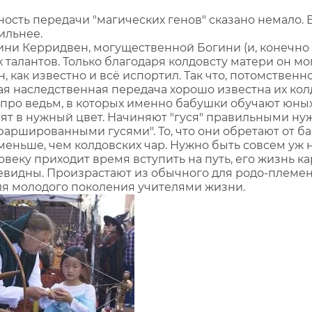
ость передачи "магических генов" сказано немало. 
сильнее.
ни Керридвен, могущественной Богини (и, конечно ж
 талантов. Только благодаря колдовсту матери он мог
, как известно и всё испортил. Так что, потомственн
вая наследственная передача хорошо известна их ко
и про ведьм, в которых именно бабушки обучают юн
расят в нужный цвет. Начиняют "гуся" правильными н
аршированными гусями". То, что они обретают от ба
 меньше, чем колдовских чар. Нужно быть совсем уж 
еловеку приходит время вступить на путь, его жизнь 
евидны. Произрастают из обычного для родо-племе
ля молодого поколения учителями жизни.