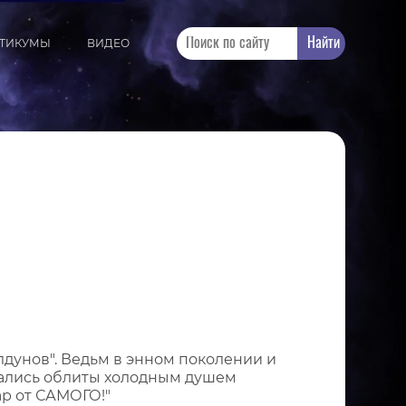
Найти
КТИКУМЫ
ВИДЕО
лдунов". Ведьм в энном поколении и
азались облиты холодным душем
ар от САМОГО!"