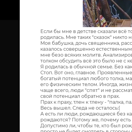
Если бы мне в детстве сказали всё т
родилась. Мне таких "сказок" никто 
Моя бабушка, дочь священника, расс
казалось совершенно естественным у
мне безо всяких молитв. Анализиро
толком обсудить всё это было не с к
Я родилась в обычной семье. Без к
Стоп. Вот оно, главное. Проявленн
богатый потенциал любого толка, ма
его физическим телом. Иногда, жизн
чаще всего, люди "спят" и не рассма
свой потенциал обратно в прах.
Прах к праху, тлен к тлену - "палка, 
Весь вышел. Следа не осталось:(
А есть ли люди, рождающиеся без ка
рождаются? Потому же, почему есть 
Допустимо ли, чтобы те, кто был ро
просто не будет смотреть в сторону