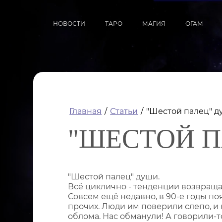
НОВОСТИ
ТАРО
МАГИЯ
ОГАМ
Главная
/
Статьи
/
"Шестой палец" д
"ШЕСТОЙ П
"Шестой палец" души.
Всё циклично - тенденции возвраща
Совсем ещё недавно, в 90-е годы по
прочих. Люди им поверили слепо, и 
облома. Нас обманули! А говорили-т