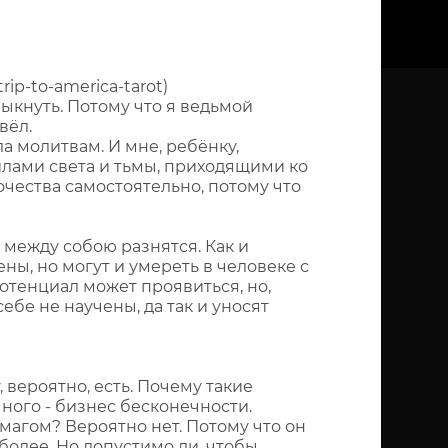
rip-to-america-tarot)
хмыкнуть. Потому что я ведьмой
вёл.
а молитвам. И мне, ребёнку,
Силами света и тьмы, приходящими ко
чества самостоятельно, потому что
 между собою разнятся. Как и
ны, но могут и умереть в человеке с
потенциал может проявиться, но,
ебе не научены, да так и уносят
 вероятно, есть. Почему такие
чного - бизнес бесконечности.
магом? Вероятно нет. Потому что он
более. Но допустимо ли, чтобы