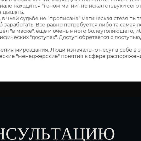
иале находится "геном магии" не искал отзвуки сег
е дышать.
к, в чьей судьбе не "прописана" магическая стезя пыта
заработать. Всё равно потребуется либо та самая ло
шёл "в маске", ещё и очень много болеутоляющего, иб
ифических "доступах". Доступ обретается с поступ
ения мироздания. Люди изначально несут в себе в 
ческие "менеджерские" понятия к сфере распоряжени
ОНСУЛЬТАЦИЮ