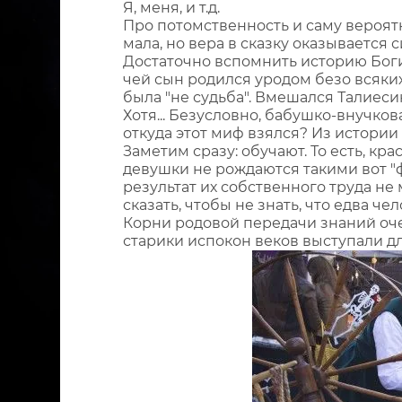
Я, меня, и т.д.
Про потомственность и саму вероятн
мала, но вера в сказку оказывается 
Достаточно вспомнить историю Боги
чей сын родился уродом безо всяких
была "не судьба". Вмешался Талиесин
Хотя... Безусловно, бабушко-внучко
откуда этот миф взялся? Из истори
Заметим сразу: обучают. То есть, к
девушки не рождаются такими вот "ф
результат их собственного труда не
сказать, чтобы не знать, что едва ч
Корни родовой передачи знаний оч
старики испокон веков выступали д