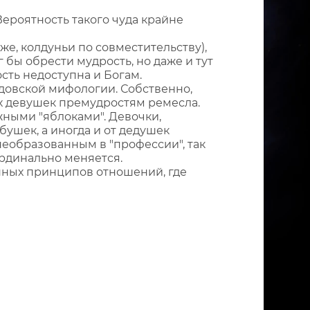
Вероятность такого чуда крайне
е, колдуньи по совместительству),
 бы обрести мудрость, но даже и тут
ость недоступна и Богам.
лдовской мифологии. Собственно,
ых девушек премудростям ремесла.
ужными "яблоками". Девочки,
бушек, а иногда и от дедушек
необразованным в "профессии", так
кардинально меняется.
нных принципов отношений, где