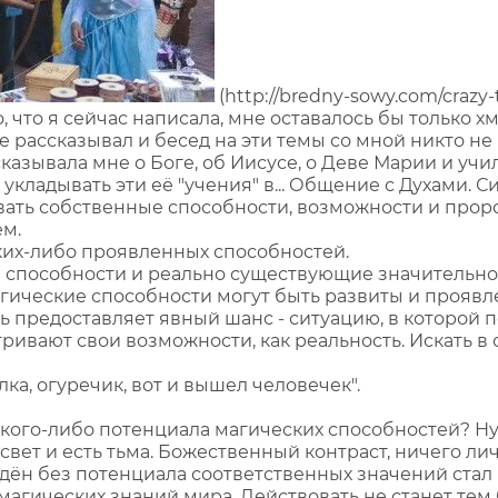
(http://bredny-sowy.com/crazy-t
о, что я сейчас написала, мне оставалось бы только 
не рассказывал и бесед на эти темы со мной никто не 
казывала мне о Боге, об Иисусе, о Деве Марии и учил
кладывать эти её "учения" в... Общение с Духами. 
вать собственные способности, возможности и проро
ем.
аких-либо проявленных способностей.
ые способности и реально существующие значительно
гические способности могут быть развиты и проявле
ь предоставляет явный шанс - ситуацию, в которой 
тривают свои возможности, как реальность. Искать в с
палка, огуречик, вот и вышел человечек".
кого-либо потенциала магических способностей? Ну,
свет и есть тьма. Божественный контраст, ничего ли
ждён без потенциала соответственных значений стал 
 магических знаний мира. Действовать не станет тем 