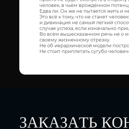
человек, в чьём врождённом потенц
Едва ли. Он же не пытается жить и н
Это всё к тому, что не станет челове
и дивинация не самый лёгкий способ 
случае успеха, если изначально при
Во всём вышесказанном речь не о м
своему жизненному отрезку.
Не об иерархической модели постро
Не стоит приплетать сугубо челове
ЗАКАЗАТЬ К