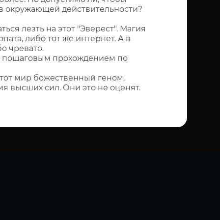
о в окружающей действительности?
ться лезть на этот "Эверест". Магия
пата, либо тот же интернет. А в
о чревато.
ью, пошаговым прохождением по
этот мир божественный геном.
я высших сил. Они это не оценят.