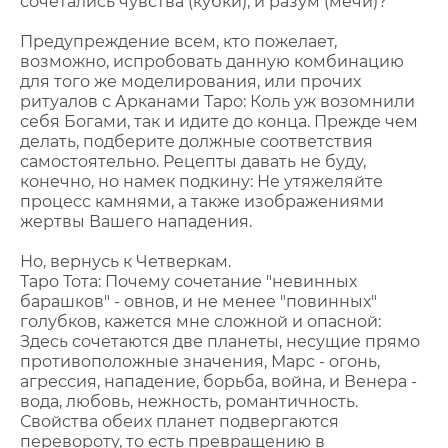
сочетались чувства (кубки), и разум (мечи)?
Предупреждение всем, кто пожелает,
возможно, испробовать данную комбинацию
для того же моделирования, или прочих
ритуалов с Арканами Таро: Коль уж возомнили
себя Богами, так и идите до конца. Прежде чем
делать, подберите должные соответствия
самостоятельно. Рецепты давать не буду,
конечно, но намек подкину: Не утяжеляйте
процесс камнями, а также изображениями
жертвы Вашего нападения.
Но, вернусь к Четверкам.
Таро Тота: Почему сочетание "невинных
барашков" - овнов, и не менее "повинных"
голубков, кажется мне сложной и опасной:
Здесь сочетаются две планеты, несущие прямо
противоположные значения, Марс - огонь,
агрессия, нападение, борьба, война, и Венера -
вода, любовь, нежность, романтичность.
Свойства обеих планет подвергаются
перевороту, то есть превращению в