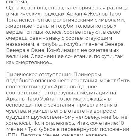
система.
Однако, вот она, снова, категорическая разница
в магических подходах. Аркан 4 Жезлов Таро
Тота, исполнен астрологическими символами,
животные - овны и голуби, головы которых
вершат спицы колеса, соответствуют, в свою
очередь, овен - знаку с соответствующим
названием, а голубь ..., голубь планете Венера.
Венера в Овне! Комбинация не сочетаемых
величин. Опаснейшее сочетание, по сути, так
как смертельное...
Лирическое отступление: Примером
подобного опаснейшего сочетания, может быть
соответствие двух Арканов (данное
соответствие - это результат медитации на
Арканы Таро Уэйта, но логика, лежащая в
основе данного сочетания, привела меня в
чувства, и увидеть его в ответе на вопрос о
будущем дружественному человеку, мне бы не
хотелось). Но, я отвлеклась. Итак, сочетание: 10
Мечей + Туз Кубков в перевёрнутом положении
(ПП). Десятка Мечей, как всем, надеюсь,