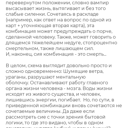
перевернутом положении, словно вампир
высасывает жизнь, вытягивает и без того
слабые силенки. Сочетаясь в раскладе
(например, как ответ на вопрос по одной из
карт + уточняющая вторая карта), эта
комбинация может предупреждать о порче,
сделанной человеку. Также, может говорить о
длящемся тяжелейшем недуге, стопроцентно
смертельном, также лишающем сил.
И, наконец, сия комбинация - это смерть...
В целом, схема выглядит довольно просто и
сложно одновременно: Шумящие ветра,
ураганы, разрушают ментальную
оболочку. Останавливают работу главного
органа жизни человека - мозга. Воды жизни
исходят из живого существа, и человек,
лишившись энергии, погибает. Но, по сути, в
приведенной комбинации вновь сочетаются не
сочетаемые величины. Да даже если
рассмотреть сие с точки зрения бытовой
логики, то где это видано, чтобы в одном