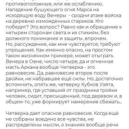
противоположные, или же ослаблению.
Нападение бушующего огня Марса на
исходящую воду Венеры - сродни атаке войска
на деревню изможденных стариков. Кто
победит? Это вопрос? Равно как и обращение к
четырем сторонам света и их стихиям, без
должного понимания и защиты, впрочем.
Но, рассуждения, как мне чувствуется, требуют
упрощения. Как именно опасно, на простом
таком жизненном примере, может отыграть
Венера в Овне, число четыре, да и огненная
масть Аркана вообще: Четверка - это
равновесие. Да, равновесие второе после
двойки, не набравшее ещё силы. Но, достаточно
вспомнить, опять же, четверку Кубков Уэйта,
например, где уставший от праздника тройки
человек, сидит, пресыщенный, под деревом и, в
общем-то, уже формирует намерение сбежать...
Четверка дает опасное равновесие. Когда ещё
не собраны воедино все чувства, не
распределены мысли, о знаниях вообще речи