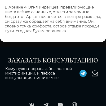
В Аркане 4 Огня индейцев, превалирующие
цвета всё же огненные, отчасти земляные.
Когда этот Аркан появляется в центре расклада,
он сразу же обращает на себя внимание. Он,
словно точка комфорта, остров отдыха посреди
пути. Угодная Духам остановка.
ЗАКАЗАТЬ КОНСУЛЬТАЦИЮ
Кому нужна здравая, без ложной
мистификации, и пафоса
консультация, пишите мне