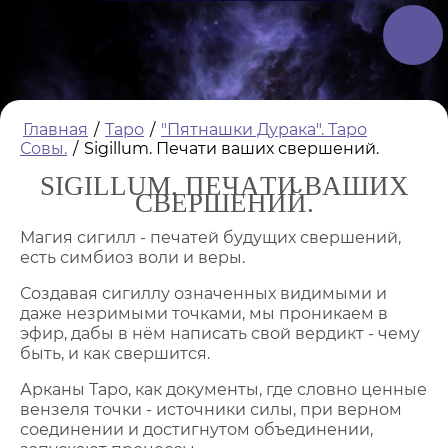
Главная
/
Таро
/
"Пятнашки Дурака". Таро
Совы.
/
Sigillum. Печати ваших свершений.
SIGILLUM. ПЕЧАТИ ВАШИХ
СВЕРШЕНИЙ.
Магия сигилл - печатей будущих свершений,
есть симбиоз воли и веры.
Создавая сигиллу означенных видимыми и
даже незримыми точками, мы проникаем в
эфир, дабы в нём написать свой вердикт - чему
быть, и как свершится.
Арканы Таро, как документы, где словно ценные
вензеля точки - источники силы, при верном
соединении и достигнутом объединении,